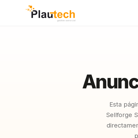
Anunci
Esta pági
Sellforge 
directamen
p