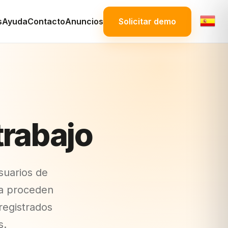
s
Ayuda
Contacto
Anuncios
Solicitar demo
trabajo
suarios de
na proceden
registrados
s.